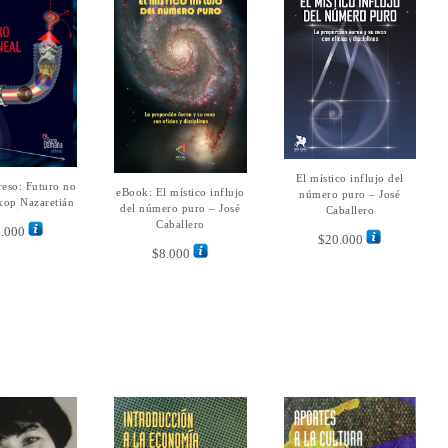
El místico influjo del
AÑADIR AL
eso: Futuro no
ER MÁS
eBook: El místico influjo
AÑADIR AL
CARRITO
número puro – José
Akop Nazaretián
CARRITO
del número puro – José
Caballero
Caballero
.000
$
20.000
$
8.000