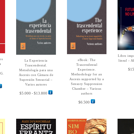
Este
Libro impr
LE
Este
os
eBook: The
AÑADIR AL
La Experiencia
SELECCIONAR
lineal – 
producto
producto
a
CARRITO
Trascendental
OPCIONES
Trascendental.
tiene
tiene
$
15
Experience.
Metodología para una
múltiples
 G.
múltiples
Methodology for an
Ascesis con Cámara de
variantes.
Ascesis supported by a
variantes.
Supresión Sensorial –
Las
Sensory Suppression
Varios autores
Las
ango
Chamber – Various
opciones
opciones
e
Rango
$
5.000
-
$
13.800
authors
se
se
ecios:
de
pueden
$
6.500
pueden
sde
precios:
elegir
elegir
.000
desde
en
en
sta
$5.000
la
la
1.500
hasta
página
página
$13.800
de
de