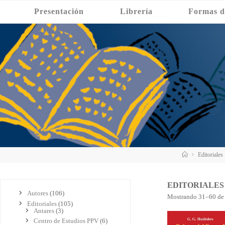
Saltar
Presentación
Librería
Formas d
al
contenido
Inicio
Editoriales
EDITORIALES
Autores
(106)
Mostrando 31–60 de 
Editoriales
(105)
Antares
(3)
Centro de Estudios PPV
(6)