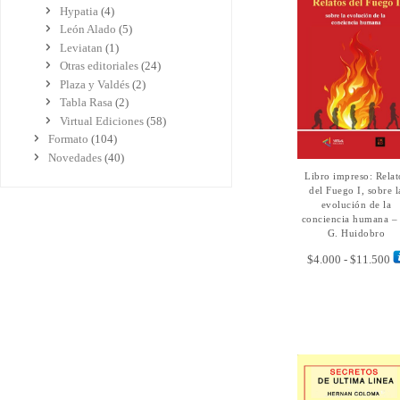
Hypatia
(4)
León Alado
(5)
Leviatan
(1)
Otras editoriales
(24)
Plaza y Valdés
(2)
Tabla Rasa
(2)
Virtual Ediciones
(58)
Formato
(104)
Novedades
(40)
Libro impreso: Relat
SELECCIONAR
OPCIONES
del Fuego I, sobre l
evolución de la
conciencia humana –
G. Huidobro
R
$
4.000
-
$
11.500
d
pr
de
$4
ha
$1