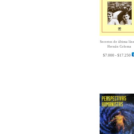
Secretos de última lín
SELECCIONAR
OPCIONES
Hernán Coloma
R
$
7.000
-
$
17.250
d
pr
de
$7
ha
$1