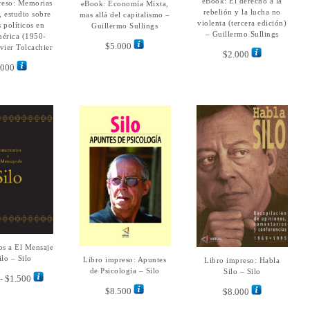
eBook: El derecho a la
AÑADIR AL
reso: Memorias
ÑADIR AL
eBook: Economía Mixta,
AÑADIR AL
CARRITO
rebelión y la lucha no
ARRITO
, estudio sobre
CARRITO
mas allá del capitalismo –
violenta (tercera edición)
 políticos en
Guillermo Sullings
– Guillermo Sullings
érica (1950-
$
5.000
vier Tolcachier
$
2.000
.000
Este
s a El Mensaje
ECCIONAR
producto
CIONES
ilo – Silo
Libro impreso: Apuntes
AÑADIR AL
Libro impreso: Habla
AÑADIR AL
tiene
CARRITO
CARRITO
de Psicología – Silo
Silo – Silo
Rango
-
$
1.500
múltiples
de
$
8.500
$
8.000
variantes.
precios:
Las