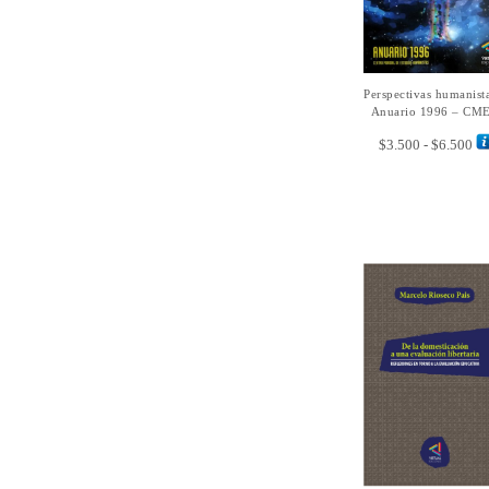
Perspectivas humanist
SELECCIONAR
OPCIONES
Anuario 1996 – CM
Ra
$
3.500
-
$
6.500
de
pre
de
$3
ha
$6