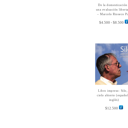
De la domesticación
SELECCIONAR
OPCIONES
una evaluación liberta
– Marcelo Rioseco Pa
Ra
$
4.500
-
$
8.500
de
pre
de
$4
ha
$8
Libro impreso: Silo,
AÑADIR AL
CARRITO
cielo abierto (españo
inglés)
$
12.500