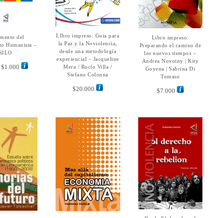
Este
LIbro impreso: Guia para
LEER MÁS
mento del
ECCIONAR
Libro impreso:
AÑADIR AL
producto
la Paz y la Noviolencia,
CIONES
o Humanista –
CARRITO
Preparando el camino de
tiene
desde una metodología
SILO
los nuevos tiempos –
múltiples
experiencial – Jacqueline
Andrea Novotny | Kity
Rango
$
1.000
Mera / Rocío Villa /
variantes.
Goyena | Sabrina Di
de
Stefano Colonna
Tomaso
Las
precios:
opciones
$
20.000
$
7.000
desde
se
$500
pueden
hasta
elegir
$1.000
en
la
página
de
producto