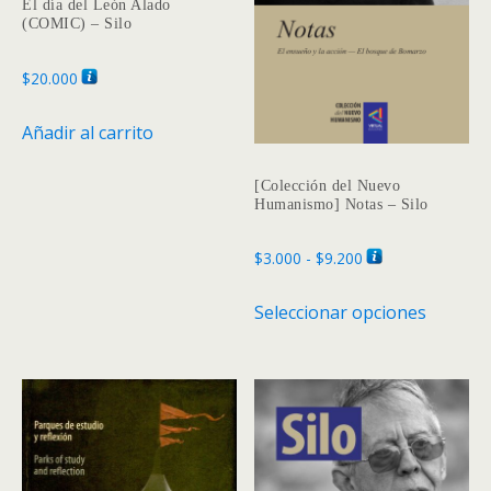
El día del León Alado
en
(COMIC) – Silo
la
página
$
20.000
de
producto
Añadir al carrito
[Colección del Nuevo
Humanismo] Notas – Silo
Rango
$
3.000
-
$
9.200
de
Este
Seleccionar opciones
precios:
produc
desde
tiene
$3.000
múltipl
hasta
variante
$9.200
Las
opcione