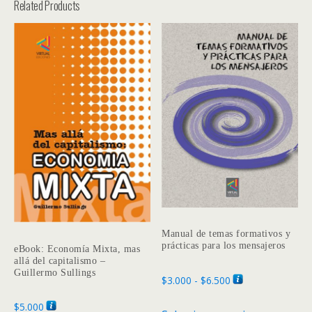
Related Products
Manual de temas formativos y
prácticas para los mensajeros
eBook: Economía Mixta, mas
allá del capitalismo –
Guillermo Sullings
Rango
$
3.000
-
$
6.500
de
Este
$
5.000