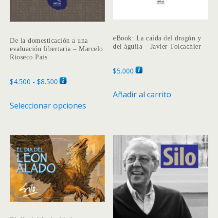
eBook: La caída del dragón y
De la domesticación a una
del águila – Javier Tolcachier
evaluación libertaria – Marcelo
Rioseco Pais
$
5.000
Rango
$
4.500
-
$
8.500
de
Añadir al carrito
Este
Seleccionar opciones
precios:
producto
desde
tiene
$4.500
múltiples
hasta
variantes.
$8.500
Las
opciones
se
pueden
elegir