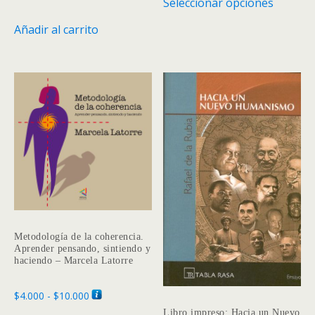
Seleccionar opciones
precios:
produc
desde
tiene
Añadir al carrito
$3.000
múltipl
hasta
variante
$6.500
Las
opcione
se
pueden
elegir
en
la
página
de
Metodología de la coherencia.
produc
Aprender pensando, sintiendo y
haciendo – Marcela Latorre
Rango
$
4.000
-
$
10.000
de
Libro impreso: Hacia un Nuevo