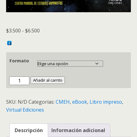
Rango
$
3.500
-
$
6.500
de
precios:
desde
Formato
$3.500
hasta
$6.500
Perspectivas
Añadir al carrito
humanistas
-
SKU:
N/D
Categorías:
CMEH
,
eBook
,
Libro impreso
,
Anuario
Virtual Ediciones
1996
-
CMEH
Descripción
Información adicional
cantidad