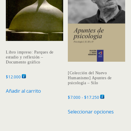
se
pueden
elegir
en
la
página
de
Libro impreso: Parques de
produc
estudio y reflexión –
Documento gráfico
[Colección del Nuevo
$
12.000
Humanismo] Apuntes de
psicología – Silo
Añadir al carrito
Rango
$
7.000
-
$
17.250
de
Este
Seleccionar opciones
precios:
produc
desde
tiene
$7.000
múltipl