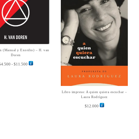
en
página
la
de
página
producto
de
producto
Este
n (Manual y Exordio) – H. van
LECCIONAR OPCIONES
producto
Doren
tiene
Rango
$
4.500
-
$
11.500
múltiples
de
variantes.
precios:
Las
desde
opciones
$4.500
se
Libro impreso: A quien quiera escuchar –
AÑADIR AL CARRITO
hasta
pueden
Laura Rodríguez
$11.500
elegir
en
$
12.000
la
página
de
producto