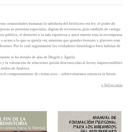
meras comunidades humanas la sabiduría del hechicero era ley, el poder de
 épocas en personas especiales, dignas de reverencia, pero también de castigo
nio público, el destierro o la más espantosa y atroz muerte eran la recompensa
o acaso a lo que se quería ver, mientras que grandes honores y placeres eran
gobiernos. Por lo cual seguramente los verdaderos futurólogos bien habrían de
camente se ha dotado de alas de Dragón y Águila.
dio y la valoración de relaciones quizás desconocidas al lector, imprescindibles
 Unidos de América.
n el comportamiento de ciertas aves – sobrevolaremos entonces la futura
« Volver atrás