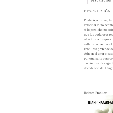
DESCRIPCIÓN
DESCRIPCIÓN
Predecir, adivinar, h
vaticinar lo no acont
si lo predicho no coi
que los poderosos res
ofrecidos a los que c
callar si veían que e
Este libro pretende d
Aún en el error o casi
por otra parte para c
Tratándose de auguri
decadencia del Dragó
Related Products