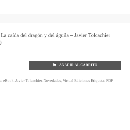
La caída del dragón y del águila – Javier Tolcachier
0
AÑADIR AL CARRITO
s:
eBook
,
Javier Tolcachier
,
Novedades
,
Virtual Ediciones
Etiqueta:
PDF
r