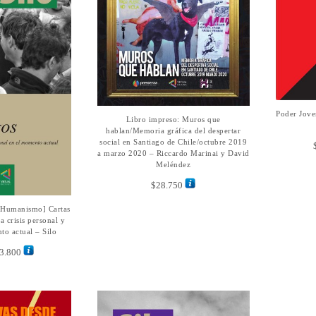
la
página
de
producto
Poder Jove
SE
Libro impreso: Muros que
AÑADIR AL CARRITO
hablan/Memoria gráfica del despertar
social en Santiago de Chile/octubre 2019
a marzo 2020 – Riccardo Marinai y David
Meléndez
$
28.750
Este
 Humanismo] Cartas
 OPCIONES
producto
a crisis personal y
tiene
to actual – Silo
múltiples
Rango
3.800
variantes.
de
Las
precios:
opciones
desde
se
$6.000
pueden