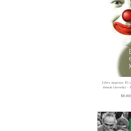
Libro impreso: El ci
AÑADIR A
demás (novela) –
$
8.00