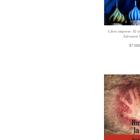
Libro impreso: El 
AÑADIR A
Salvatore
$
7.00