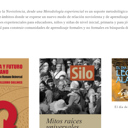
y la Noviolencia, desde una Metodología experiencial
es un soporte metodológico p
r ámbitos donde se exprese un nuevo modo de relación noviolenta y de aprendizaje
s experienciales para educadores, niños y niñas de nivel inicial, primaria y para j
l para construir comunidades de aprendizaje formales y no formales en búsqueda de
El día d