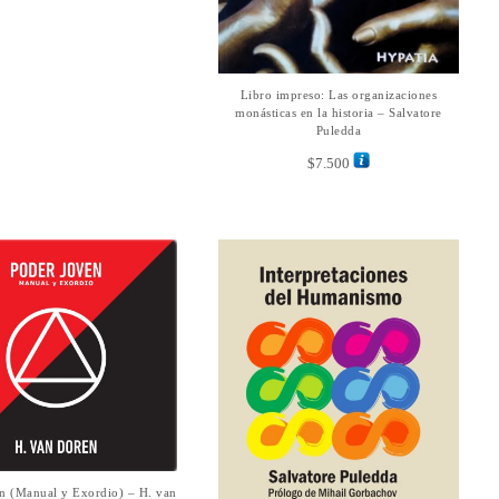
Libro impreso: Las organizaciones
AÑADIR AL CARRITO
monásticas en la historia – Salvatore
Puledda
$
7.500
Este
n (Manual y Exordio) – H. van
LECCIONAR OPCIONES