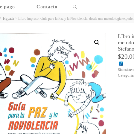
Buscar
e pago
Contacto
Hypatia
LIbro impreso: Guia para la Paz y la Noviolencia, desde una metodología experien
LIbro i
metodol
Stefan
$
20.0
Sin existen
Categoría