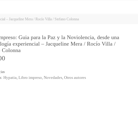
cial – Jacqueline Mera / Rocío Villa / Stefano Colonna
mpreso: Guia para la Paz y la Noviolencia, desde una
ogía experiencial – Jacqueline Mera / Rocío Villa /
o Colonna
00
cias
s:
Hypatia
,
Libro impreso
,
Novedades
,
Otros autores