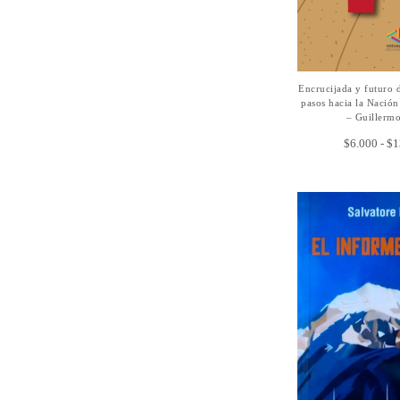
Encrucijada y futuro 
SELECCIONAR
pasos hacia la Nació
– Guillermo
$
6.000
-
$
1