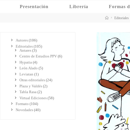
Saltar
Presentación
Librería
Formas d
al
contenido
Inicio
Editoriales
Autores
(106)
Editoriales
(105)
Antares
(3)
Centro de Estudios PPV
(6)
Hypatia
(4)
León Alado
(5)
Leviatan
(1)
Otras editoriales
(24)
Plaza y Valdés
(2)
Tabla Rasa
(2)
Virtual Ediciones
(58)
Formato
(104)
Novedades
(40)