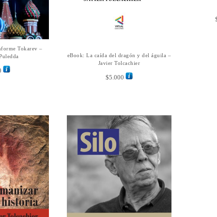
informe Tokarev –
L CARRITO
eBook: La caída del dragón y del águila –
AÑADIR AL CARRITO
 Puledda
Javier Tolcachier
0
$
5.000