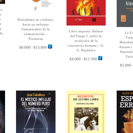
os
a
Este
r
Periodismo no violento,
SELECCIONAR
producto
e
OPCIONES
hacia un enfoque
tiene
Este
a
humanizador de la
Libro impreso: Relatos
SELECCIONAR
La Ex
SEL
múltiples
do
producto
comunicación –
OPCIONES
del Fuego I, sobre la
OP
Tras
variantes.
Pressenza
tiene
evolución de la
Metodolo
Las
múltiples
conciencia humana – G.
Rango
Ascesis 
$
6.000
-
$
13.800
opciones
variantes.
G. Huidobro
Supresió
de
se
Las
Vari
precios:
Rango
$
4.000
-
$
11.500
pueden
opciones
desde
de
$
5.000
elegir
se
$6.000
precios:
en
pueden
hasta
desde
la
elegir
$13.800
$4.000
página
en
hasta
de
la
$11.500
producto
página
de
producto