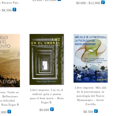
variantes.
tiene
Rango
$
6.000
-
$
12.000
 Rioseco Pais
múlti
de
Las
múltiples
de
varian
precios:
Rango
-
$
8.500
opciones
variantes.
precios:
Las
desde
de
se
Las
desde
opcio
$5.000
precios:
pueden
opciones
$6.000
se
hasta
desde
elegir
se
hasta
puede
$13.800
$4.500
en
pueden
$12.000
elegir
hasta
la
elegir
en
$8.500
página
en
la
de
la
págin
producto
página
de
de
produ
producto
Libro impreso: Más allá
AÑADIR AL
Libro impreso: Luz en el
AÑADIR AL
CARRITO
de la psicoterapia: la
reso: Vuelo en
ÑADIR AL
CARRITO
umbral, guía y pautas
psicología del Nuevo
ARRITO
o. Reflexiones
para el bien morir – Rosa
Humanismo – Javier
na felicidad
Ergas B.
Zorrilla
– Rosa Ergas B.
$
9.000
$
8.500
.000