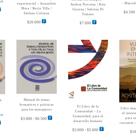
sch
– Marcelo
experiencial – Jacqueline
Andrea Novotny | Kity
múltiples
Mera / Rocío Villa /
ngo
Goyena | Sabrina Di
variantes.
$
4.500
Stefano Colonna
Tomaso
Las
cios:
$
20.000
opciones
$
7.000
sde
se
.000
pueden
sta
elegir
.000
en
la
página
de
producto
Este
Este
Manual de temas
SELECCIONAR
n
producto
producto
Este
OPCIONES
formativos y prácticas
El Libro de la
SELECCIONAR
tiene
tiene
Libro imp
A
producto
para los mensajeros
OPCIONES
Comunidad – La
C
el intent
múltiples
múltiples
tiene
ta
Comunidad, para el
Rango
para u
$
3.000
-
$
6.500
variantes.
variantes.
múltiples
desarrollo humano
ngo
creciente 
de
Las
Las
variantes.
Rango
precios:
$
3.000
-
$
5.000
opciones
opciones
$
10
Las
cios:
de
desde