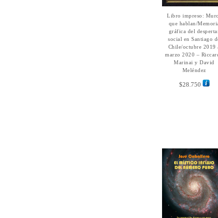
Libro impreso: Mur
AÑADIR AL
CARRITO
que hablan/Memori
gráfica del desperta
social en Santiago d
Chile/octubre 2019 
marzo 2020 – Riccar
Marinai y David
Meléndez
$
28.750