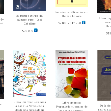
Este
Secretos de última línea –
SELECCIONAR
producto
OPCIONES
El místico influjo del
AÑADIR AL
Hernán Coloma
Libro imp
A
tiene
ujo
CARRITO
número puro – José
C
erra
Rango
$
7.000
-
$
17.250
múltiples
sé
Caballero
Duv
de
variantes.
$
20.000
precios:
Las
$
19
desde
opciones
$7.000
se
hasta
pueden
$17.250
elegir
en
la
página
de
producto
Este
LIbro impreso: Guia para
LEER MÁS
Libro impreso:
AÑADIR AL
ia,
De la do
SEL
producto
la Paz y la Noviolencia,
CARRITO
Preparando el camino de
OP
una evalua
desde una metodología
tiene
los nuevos tiempos –