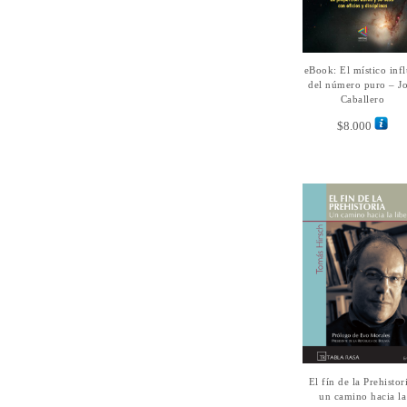
eBook: El místico infl
AÑADIR AL
CARRITO
del número puro – Jo
Caballero
$
8.000
El fín de la Prehistor
SELECCIONAR
OPCIONES
un camino hacia la