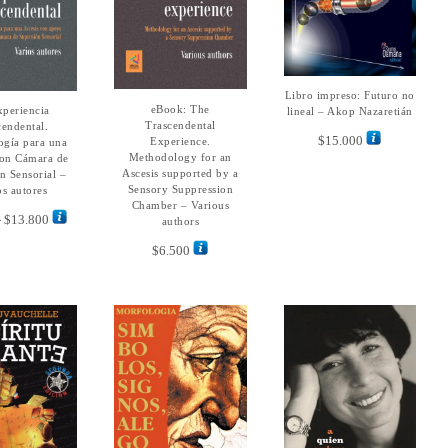
producto
produ
Libro impreso: Futuro no
LEER MÁS
Este
eBook: The
AÑADIR AL
periencia
ECCIONAR
lineal – Akop Nazaretián
producto
CARRITO
Trascendental
CIONES
cendental.
tiene
$
15.000
Experience.
gía para una
múltiples
Methodology for an
con Cámara de
Ascesis supported by a
variantes.
n Sensorial –
Sensory Suppression
os autores
Las
Chamber – Various
opciones
Rango
-
$
13.800
authors
se
de
$
6.500
pueden
precios:
elegir
desde
en
$5.000
la
hasta
página
$13.800
de
producto