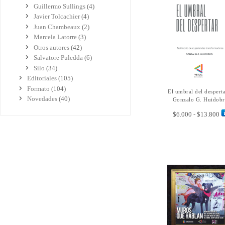
Guillermo Sullings
(4)
Javier Tolcachier
(4)
Juan Chambeaux
(2)
Marcela Latorre
(3)
Otros autores
(42)
Salvatore Puledda
(6)
Silo
(34)
Editoriales
(105)
Formato
(104)
El umbral del desperta
SELECCIONAR
Novedades
(40)
OPCIONES
Gonzalo G. Huidob
R
$
6.000
-
$
13.800
d
pr
de
$6
ha
$1