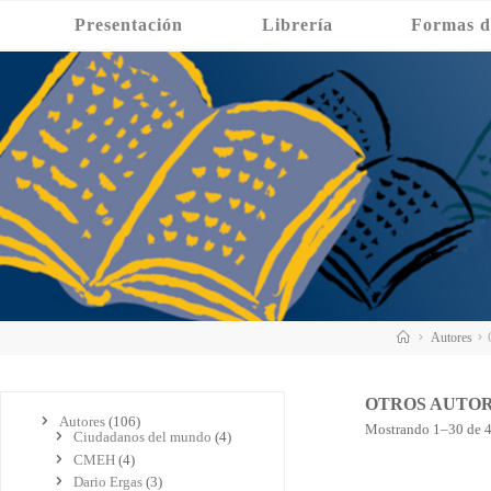
Saltar
Presentación
Librería
Formas d
al
contenido
Inicio
Autores
OTROS AUTO
Autores
(106)
Mostrando 1–30 de 4
Ciudadanos del mundo
(4)
CMEH
(4)
Dario Ergas
(3)