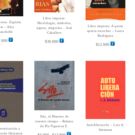
Libro impreso:
AÑADIR AL
reso: Espíritu
ÑADIR AL
CARRITO
Morfología; símbolos,
Libro impreso: A quien
AÑADIR AL
ARRITO
nte – Alex
signos, alegorías – José
CARRITO
quiera escuchar – Laura
auchelle
Caballero
Rodríguez
.000
$
30.000
$
12.000
Este
Silo, el Maestro de
SELECCIONAR
producto
OPCIONES
nuestro tiempo – Relatos
Este
tiene
Autoliberación – Luis A.
Este
SELECCIONAR
de Pía Figueroa E.
produ
mesticación a
ECCIONAR
OPCIONES
Ammann
múltiples
producto
tiene
CIONES
ción libertaria
Rango
$
5.000
-
$
13.800