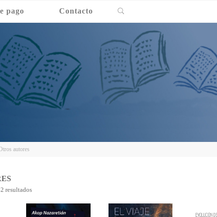
Buscar
e pago
Contacto
Otros autores
RES
Ordenado
2 resultados
por
los
últimos