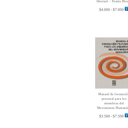
libertad – Tomás Hir
Ra
$
4.000
-
$
7.000
de
pre
de
$4
ha
$7
Manual de formació
SELECCIONAR
OPCIONES
personal para los
miembros del
Movimiento Humanis
Ra
$
3.500
-
$
7.500
de
pre