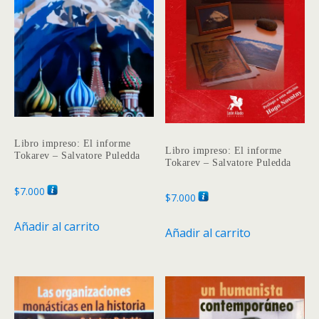
pueden
elegir
elegir
en
en
la
la
página
página
de
de
produc
producto
Libro impreso: El informe
Libro impreso: El informe
Tokarev – Salvatore Puledda
Tokarev – Salvatore Puledda
$
7.000
$
7.000
Añadir al carrito
Añadir al carrito