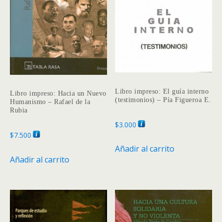
Libro impreso: El guía interno
Libro impreso: Hacia un Nuevo
(testimonios) – Pía Figueroa E.
Humanismo – Rafael de la
Rubia
$
3.000
$
7.500
Añadir al carrito
Añadir al carrito