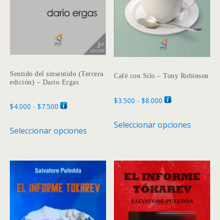
Sentido del sinsentido (Tercera
Café con Silo – Tony Robinson
edición) – Dario Ergas
Rango
$
3.500
-
$
8.000
Rango
$
4.000
-
$
7.500
de
Este
de
Este
Seleccionar opciones
precios:
produc
Seleccionar opciones
precios:
producto
desde
tiene
desde
tiene
$3.500
múltipl
$4.000
múltiples
hasta
variante
hasta
variantes.
$8.000
Las
$7.500
Las
opcione
opciones
se
se
pueden