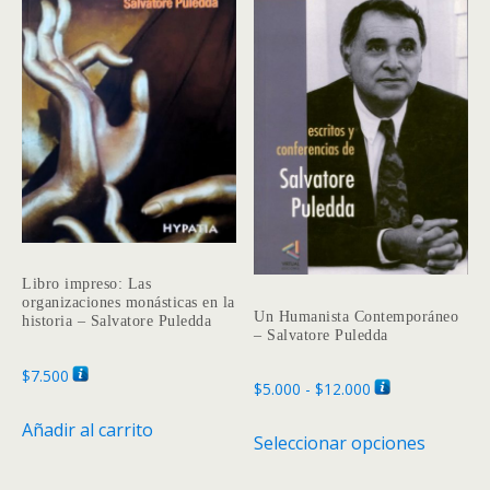
Libro impreso: Las
organizaciones monásticas en la
Un Humanista Contemporáneo
historia – Salvatore Puledda
– Salvatore Puledda
$
7.500
Rango
$
5.000
-
$
12.000
de
Este
Añadir al carrito
Seleccionar opciones
precios:
produc
desde
tiene