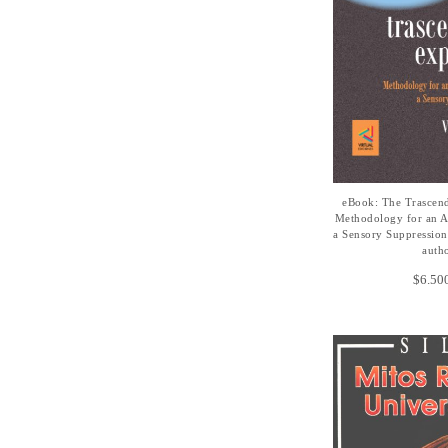
eBook: The Trascend
AÑADIR A
Methodology for an A
a Sensory Suppressio
auth
$
6.50