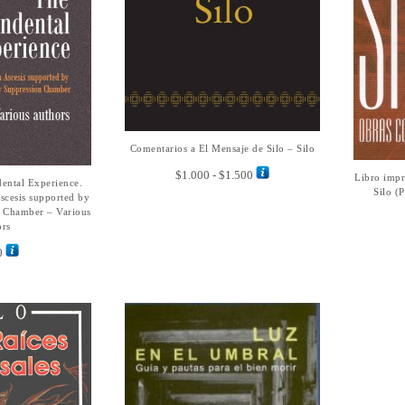
Este
Comentarios a El Mensaje de Silo – Silo
SELECCIONAR OPCIONES
producto
tiene
Rango
$
1.000
-
$
1.500
Libro imp
ental Experience.
L CARRITO
múltiples
de
Silo (P
scesis supported by
variantes.
precios:
n Chamber – Various
Las
desde
ors
opciones
$1.000
0
se
hasta
pueden
$1.500
elegir
en
la
página
de
producto