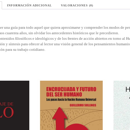
INFORMACIÓN ADICIONAL
VALORACIONES (0)
 ser una guía para todo aquel que quiera aproximarse y comprender los modos de p
mos cuarenta años, sin olvidar los antecedentes históricos que le precedieron.
ntenidos filosóficos e ideológicos y de los frentes de acción abiertos en torno al Hu
ión y síntesis para ofrecer al lector una visión general de los pensamientos humani
ión para su trabajo cotidiano.