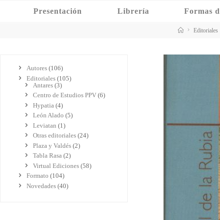
Saltar
Presentación
Librería
Formas d
al
contenido
Inicio
Editoriales
Autores
(106)
Editoriales
(105)
Antares
(3)
Centro de Estudios PPV
(6)
Hypatia
(4)
León Alado
(5)
Leviatan
(1)
Otras editoriales
(24)
Plaza y Valdés
(2)
Tabla Rasa
(2)
Virtual Ediciones
(58)
Formato
(104)
Novedades
(40)