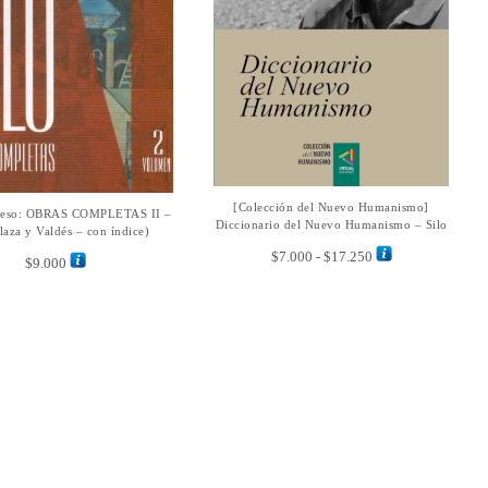
Este
[Colección del Nuevo Humanismo]
SELECCIONAR OPCIONES
reso: OBRAS COMPLETAS II –
AÑADIR AL CARRITO
producto
Diccionario del Nuevo Humanismo – Silo
laza y Valdés – con índice)
tiene
Rango
$
7.000
-
$
17.250
múltiples
$
9.000
de
variantes.
precios:
Las
desde
opciones
$7.000
se
hasta
pueden
$17.250
elegir
en
la
página
de
producto