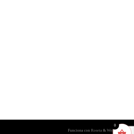
0
Funciona con
Roseta
&
WordPress
.