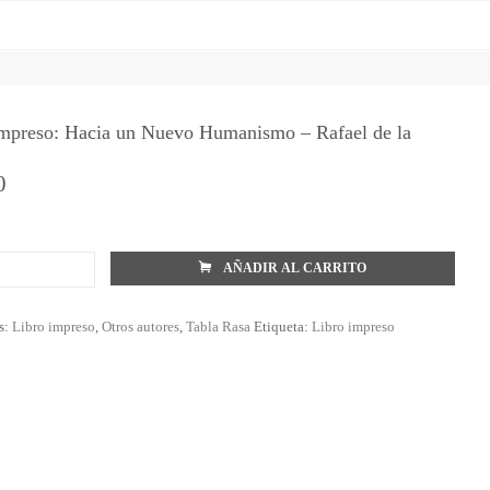
impreso: Hacia un Nuevo Humanismo – Rafael de la
0
AÑADIR AL CARRITO
s:
Libro impreso
,
Otros autores
,
Tabla Rasa
Etiqueta:
Libro impreso
mo