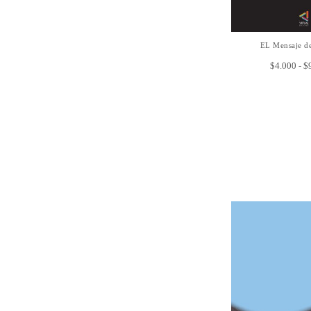
EL Mensaje de
SELECCIONAR
$
4.000
-
$