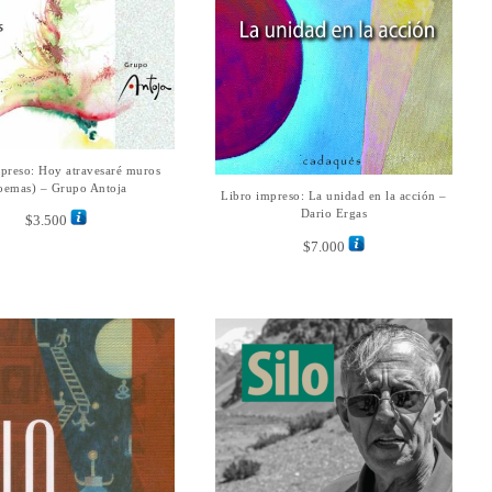
preso: Hoy atravesaré muros
AÑADIR AL CARRITO
oemas) – Grupo Antoja
Libro impreso: La unidad en la acción –
AÑADIR AL CARRITO
Dario Ergas
$
3.500
$
7.000