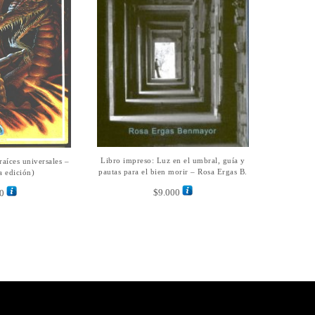
Libro impreso: Luz en el umbral, guía y
AÑADIR AL CARRITO
raíces universales –
L CARRITO
pautas para el bien morir – Rosa Ergas B.
a edición)
$
9.000
0