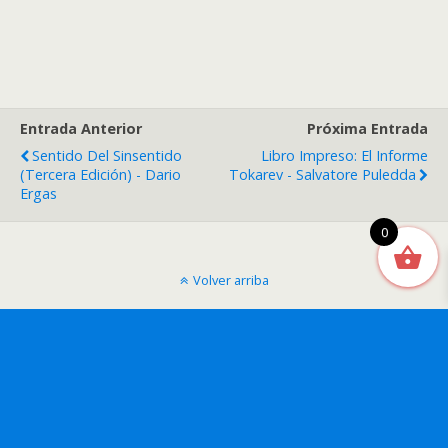
desde
tiene
$5.000
múltipl
hasta
variante
$11.500
Las
opcione
Entrada Anterior
Próxima Entrada
se
Sentido Del Sinsentido
Libro Impreso: El Informe
pueden
(Tercera Edición) - Dario
Tokarev - Salvatore Puledda
Ergas
elegir
en
0
la
página
Volver arriba
de
produc