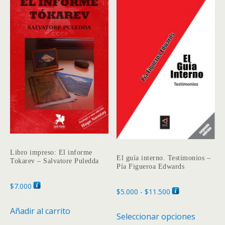
Libro impreso: El informe
El guía interno. Testimonios –
Tokarev – Salvatore Puledda
Pía Figueroa Edwards
$
7.000
Rango
$
5.000
-
$
11.500
de
Este
Añadir al carrito
Seleccionar opciones
precios:
produc