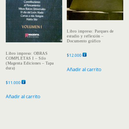
en
en
la
la
página
página
de
de
Libro impreso: Parques de
producto
produc
estudio y reflexión –
Documento gráfico
Libro impreso: OBRAS
$
12.000
COMPLETAS I – Silo
(Magenta Ediciones – Tapa
dura)
Añadir al carrito
$
11.000
Añadir al carrito