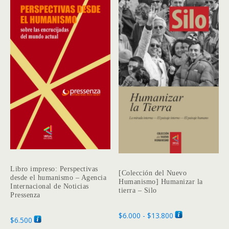
hasta
variantes.
$13.800
Las
opciones
se
pueden
elegir
en
la
página
de
producto
Libro impreso: Perspectivas
[Colección del Nuevo
desde el humanismo – Agencia
Humanismo] Humanizar la
Internacional de Noticias
tierra – Silo
Pressenza
Rango
$
6.000
-
$
13.800
$
6.500
de