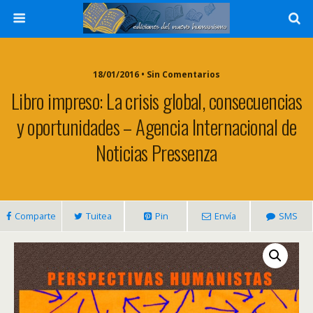
18/01/2016 • Sin Comentarios
Libro impreso: La crisis global, consecuencias
y oportunidades – Agencia Internacional de
Noticias Pressenza
Comparte
Tuitea
Pin
Envía
SMS