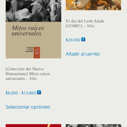
El día del León Alado
(COMIC) – Silo
$
20.000
Añadir al carrito
[Colección del Nuevo
Humanismo] Mitos raíces
universales – Silo
Rango
$
6.000
-
$
13.800
de
Este
Seleccionar opciones
precios:
producto
desde
tiene
$6.000
múltiples