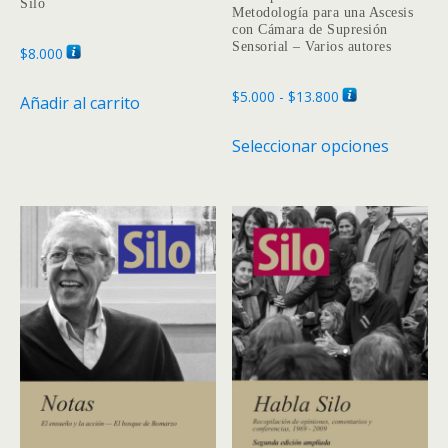
Silo
Metodología para una Ascesis
con Cámara de Supresión
Sensorial – Varios autores
$
8.000
Rango
$
5.000
-
$
13.800
Añadir al carrito
de
Este
Seleccionar opciones
precios:
produc
desde
tiene
$5.000
múltipl
hasta
variante
$13.800
Las
opcione
se
pueden
elegir
en
la
página