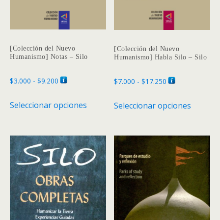
de
produc
[Colección del Nuevo
[Colección del Nuevo
Humanismo] Notas – Silo
Humanismo] Habla Silo – Silo
Rango
Rango
$
3.000
-
$
9.200
$
7.000
-
$
17.250
de
de
Este
Este
Seleccionar opciones
Seleccionar opciones
precios:
precios:
producto
produc
desde
desde
tiene
tiene
$3.000
$7.000
múltiples
múltipl
hasta
hasta
variantes.
variante
$9.200
$17.250
Las
Las
opciones
opcione
se
se
pueden
pueden
elegir
elegir