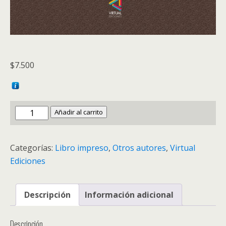
$
7.500
Libro
Añadir al carrito
impreso:
La
Categorías:
Libro impreso
,
Otros autores
,
Virtual
crisis
Ediciones
global,
consecuencias
y
Descripción
Información adicional
oportunidades
-
Descripción